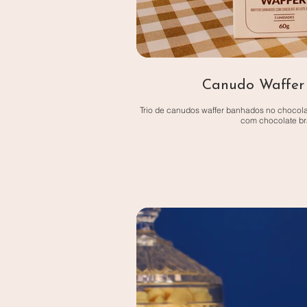
Canudo Waffer 
Trio de canudos waffer banhados no chocola
com chocolate br