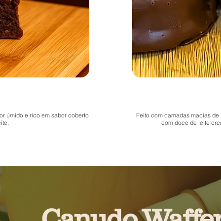
rior úmido e rico em sabor coberto
Feito com camadas macias de 
ite.
com doce de leite cre
Canudo Waffe