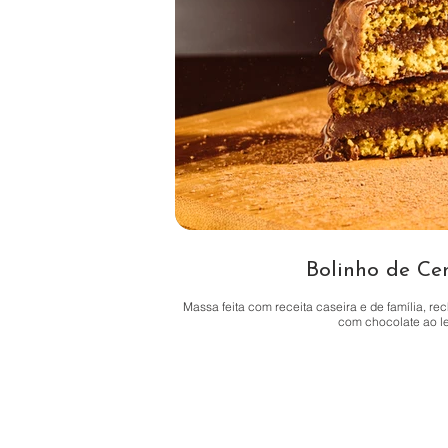
Bolinho de Ce
Massa feita com receita caseira e de família, r
com chocolate ao le