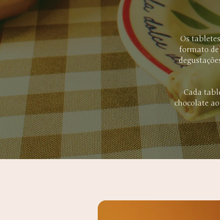
Os tablete
formato del
degustações
Cada tabl
chocolate ao