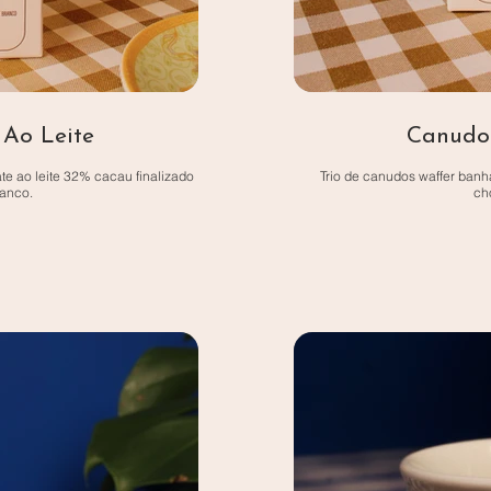
Ao Leite
Canudo
te ao leite 32% cacau finalizado
Trio de canudos waffer banh
anco.
cho