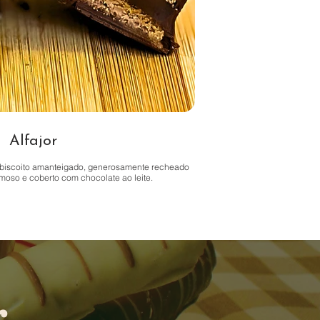
Alfajor
biscoito amanteigado, generosamente recheado
moso e coberto com chocolate ao leite.
r