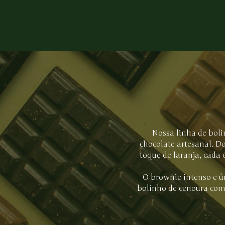
Nossa linha de boli
chocolate artesanal. D
toque de laranja, cada 
O brownie intenso e ú
bolinho de cenoura com 