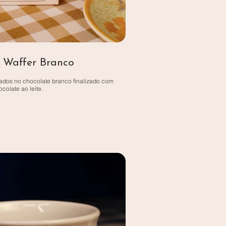
 Waffer Branco
ados no chocolate branco finalizado com
colate ao leite.