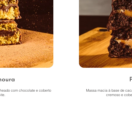
noura
echeado com chocolate e coberto
Massa macia à base de caca
ite.
cremoso e cobe