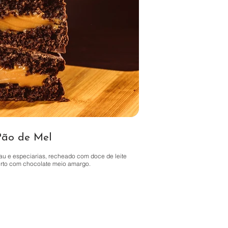
Pão de Mel
u e especiarias, recheado com doce de leite
rto com chocolate meio amargo.